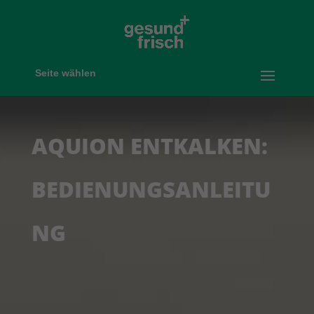
Seite wählen
AQUION ENTKALKEN:
BEDIENUNGSANLEITU
NG