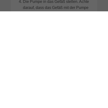
Die Pumpe in das Gefäß stellen. Achte
darauf, dass das Gefäß mit der Pumpe
auf gleicher Höhe wie der Aquion steht.
Der Drehregler bleibt ausgeschaltet /
auf OFF!
Den Mengenregler der Pumpe auf
maximal stellen („+“). Den Netzstecker
der Pumpe in die Steckdose stecken.
Wahrscheinlich musst du kurz warten,
bis die Lösung nach dem Einschalten
der Pumpe aus dem Auslaufarm für
AktivWasser fließt. Dann 30 Minuten
laufen lassen.
Nach 30 Minuten die Pumpe vom
Schlauch trennen.