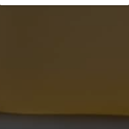
Datenschutzeinstellungen
Wenn Sie unter 16 Jahre alt sind und Ihre Zustimmung zu
freiwilligen Diensten geben möchten, müssen Sie Ihre
Erziehungsberechtigten um Erlaubnis bitten.
Wir verwenden Cookies und andere Technologien auf unserer
Website. Einige von ihnen sind essenziell, während andere uns
helfen, diese Website und Ihre Erfahrung zu verbessern.
Personenbezogene Daten können verarbeitet werden (z. B. IP-
Adressen), z. B. für personalisierte Anzeigen und Inhalte oder
Anzeigen- und Inhaltsmessung.
Weitere Informationen über die
Verwendung Ihrer Daten finden Sie in unserer
Datenschutzerklärung
.
Hier finden Sie eine Übersicht über alle verwendeten Cookies. Sie
können Ihre Einwilligung zu ganzen Kategorien geben oder sich
weitere Informationen anzeigen lassen und so nur bestimmte