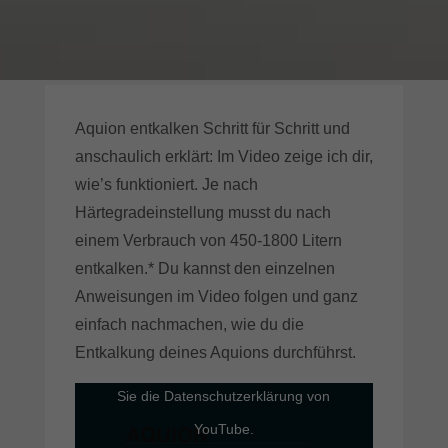
Externe Medien (4)
Exte
Inhalte von Videoplattformen und Social-Media-Plattformen werden
standardmäßig blockiert. Wenn Cookies von externen Medien akzeptiert
werden, bedarf der Zugriff auf diese Inhalte keiner manuellen Einwilligung
mehr.
Aquion entkalken Schritt für Schritt und
Cookie-Informationen anzeigen
anschaulich erklärt: Im Video zeige ich dir,
Datenschutzerklärung
Impressum
wie’s funktioniert. Je nach
Härtegradeinstellung musst du nach
einem Verbrauch von 450-1800 Litern
entkalken.* Du kannst den einzelnen
Anweisungen im Video folgen und ganz
einfach nachmachen, wie du die
Entkalkung deines Aquions durchführst.
Mit dem Laden des Videos akzeptieren
Sie die Datenschutzerklärung von
YouTube.