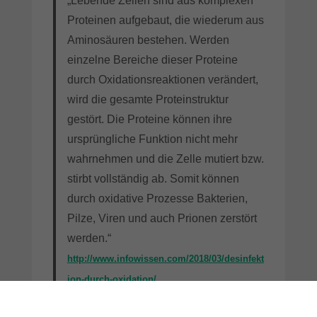
„Lebende Zellen sind aus komplexen
Proteinen aufgebaut, die wiederum aus
Aminosäuren bestehen. Werden
einzelne Bereiche dieser Proteine
durch Oxidationsreaktionen verändert,
wird die gesamte Proteinstruktur
gestört. Die Proteine können ihre
ursprüngliche Funktion nicht mehr
wahrnehmen und die Zelle mutiert bzw.
stirbt vollständig ab. Somit können
durch oxidative Prozesse Bakterien,
Pilze, Viren und auch Prionen zerstört
werden.“
http://www.infowissen.com/2018/03/desinfekt
ion-durch-oxidation/