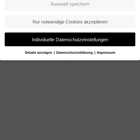
Auswahl speichern
Nur notwendige Cookies akzeptieren
Individuelle Datenschutzeinstellungen
Details anzeigen
Datenschutzerklärung
Impressum
Datenschutzeinstellungen
Wenn Sie unter 16 Jahre alt sind und Ihre Zustimmung zu
freiwilligen Diensten geben möchten, müssen Sie Ihre
Erziehungsberechtigten um Erlaubnis bitten.
Wir verwenden Cookies und andere Technologien auf unserer
Website. Einige von ihnen sind essenziell, während andere uns
helfen, diese Website und Ihre Erfahrung zu verbessern.